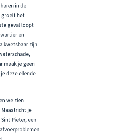
 haren in de
 groeit het
ste geval loopt
kwartier en
a kwetsbaar zijn
 waterschade,
ar maak je geen
 je deze ellende
en we zien
 Maastricht je
Sint Pieter, een
e afvoerproblemen
t!