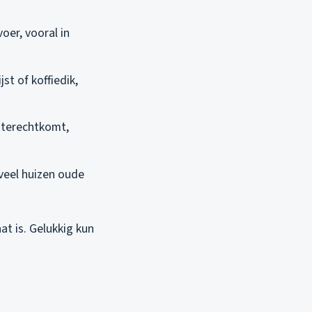
oer, vooral in
st of koffiedik,
r terechtkomt,
 veel huizen oude
at is. Gelukkig kun