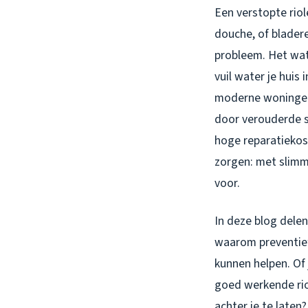
Een verstopte riol
douche, of bladere
probleem. Het wate
vuil water je huis
moderne woningen 
door verouderde s
hoge reparatiekos
zorgen: met slimme
voor.
In deze blog dele
waarom preventief 
kunnen helpen. Of 
goed werkende rio
achter je te laten