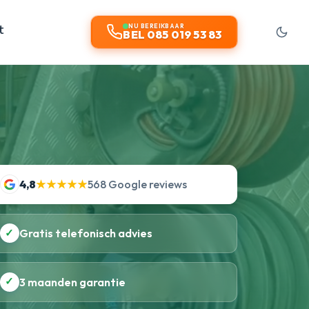
t
NU BEREIKBAAR
BEL 085 019 53 83
4,8
★★★★★
568 Google reviews
✓
Gratis telefonisch advies
✓
3 maanden garantie