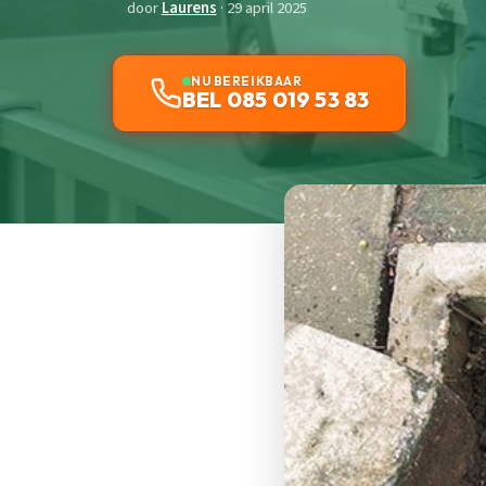
door
Laurens
· 29 april 2025
NU BEREIKBAAR
BEL 085 019 53 83