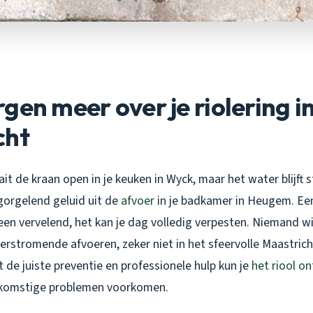
gen meer over je riolering i
cht
aait de kraan open in je keuken in Wyck, maar het water blijft 
gorgelend geluid uit de
afvoer
in je badkamer in Heugem. Ee
alleen vervelend, het kan je dag volledig verpesten. Niemand w
erstromende afvoeren, zeker niet in het sfeervolle Maastricht
 de juiste preventie en professionele hulp kun je
het riool o
komstige problemen voorkomen.