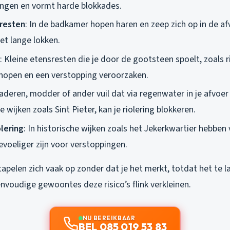
dingen en vormt harde blokkades.
resten
: In de badkamer hopen haren en zeep zich op in de afv
t lange lokken.
: Kleine etensresten die je door de gootsteen spoelt, zoals rij
hopen en een verstopping veroorzaken.
laderen, modder of ander vuil dat via regenwater in je afvoe
e wijken zoals Sint Pieter, kan je riolering blokkeren.
lering
: In historische wijken zoals het Jekerkwartier hebben
evoeliger zijn voor verstoppingen.
pelen zich vaak op zonder dat je het merkt, totdat het te la
nvoudige gewoontes deze risico’s flink verkleinen.
NU BEREIKBAAR
BEL 085 019 53 83