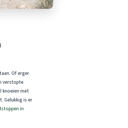
n
staan. Of erger
n verstopte
il knoeien met
. Gelukkig is er
ntstoppen in