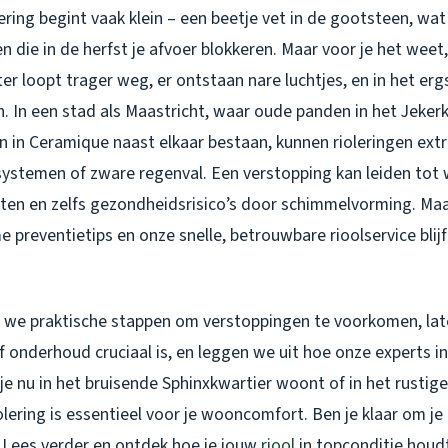
ering begint vaak klein – een beetje vet in de gootsteen, wat
n die in de herfst je afvoer blokkeren. Maar voor je het weet,
r loopt trager weg, er ontstaan nare luchtjes, en in het erg
 in. In een stad als Maastricht, waar oude panden in het Jeker
in Ceramique naast elkaar bestaan, kunnen rioleringen extr
ystemen of zware regenval. Een verstopping kan leiden tot
ten en zelfs gezondheidsrisico’s door schimmelvorming. Ma
 preventietips en onze snelle, betrouwbare rioolservice blijf
n we praktische stappen om verstoppingen te voorkomen, lat
onderhoud cruciaal is, en leggen we uit hoe onze experts in
je nu in het bruisende Sphinxkwartier woont of in het rustige 
lering is essentieel voor je wooncomfort. Ben je klaar om j
? Lees verder en ontdek hoe je jouw
riool
in topconditie houd