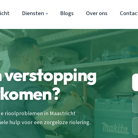
icht
Diensten
Blogs
Over ons
Contac
n verstopping
orkomen?
je rioolproblemen in Maastricht
le hulp voor een zorgeloze riolering.