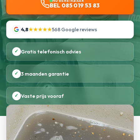
NU BEREIKBAAR
BEL 085 019 53 83
4,8
★★★★★
568 Google reviews
✓
Gratis telefonisch advies
✓
3 maanden garantie
✓
Vaste prijs vooraf