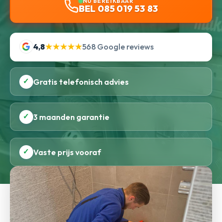
NU BEREIKBAAR
BEL 085 019 53 83
4,8
★★★★★
568 Google reviews
✓
Gratis telefonisch advies
✓
3 maanden garantie
✓
Vaste prijs vooraf