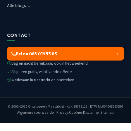
Alle blogs →
CONTACT
Bel nu 085 019 53 83
Dag en nacht bereikbaar, ook in het weekend
Altijd een gratis, vrijblijvende offerte
Werkzaam in Maastricht en omstreken
© 2002–2026
Ontstoppen Maastricht
· KvK 88779122 · BTW NL004648593B97
Algemene voorwaarden
·
Privacy
·
Cookies
·
Disclaimer
·
Sitemap