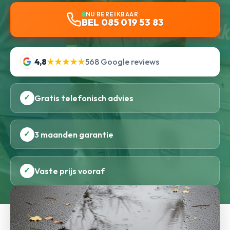
NU BEREIKBAAR
BEL 085 019 53 83
4,8
★★★★★
568 Google reviews
✓
Gratis telefonisch advies
✓
3 maanden garantie
✓
Vaste prijs vooraf