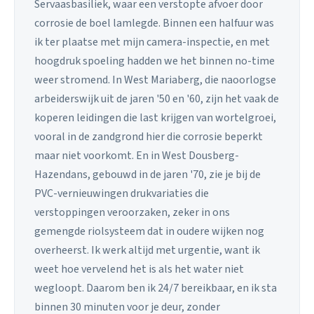
Servaasbasiliek, waar een verstopte afvoer door
corrosie de boel lamlegde. Binnen een halfuur was
ik ter plaatse met mijn camera-inspectie, en met
hoogdruk spoeling hadden we het binnen no-time
weer stromend. In West Mariaberg, die naoorlogse
arbeiderswijk uit de jaren '50 en '60, zijn het vaak de
koperen leidingen die last krijgen van wortelgroei,
vooral in de zandgrond hier die corrosie beperkt
maar niet voorkomt. En in West Dousberg-
Hazendans, gebouwd in de jaren '70, zie je bij de
PVC-vernieuwingen drukvariaties die
verstoppingen veroorzaken, zeker in ons
gemengde riolsysteem dat in oudere wijken nog
overheerst. Ik werk altijd met urgentie, want ik
weet hoe vervelend het is als het water niet
wegloopt. Daarom ben ik 24/7 bereikbaar, en ik sta
binnen 30 minuten voor je deur, zonder