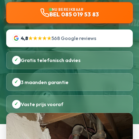
NU BEREIKBAAR
BEL 085 019 53 83
4,8
★★★★★
568 Google reviews
✓
Gratis telefonisch advies
✓
3 maanden garantie
✓
Vaste prijs vooraf