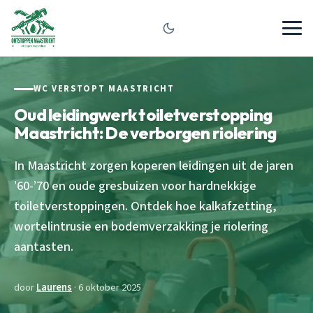
WC VERSTOPT MAASTRICHT
Oud leidingwerk toiletverstopping
Maastricht: De verborgen riolering
In Maastricht zorgen koperen leidingen uit de jaren
’60-’70 en oude gresbuizen voor hardnekkige
toiletverstoppingen. Ontdek hoe kalkafzetting,
wortelintrusie en bodemverzakking je riolering
aantasten.
door
Laurens
· 6 oktober 2025