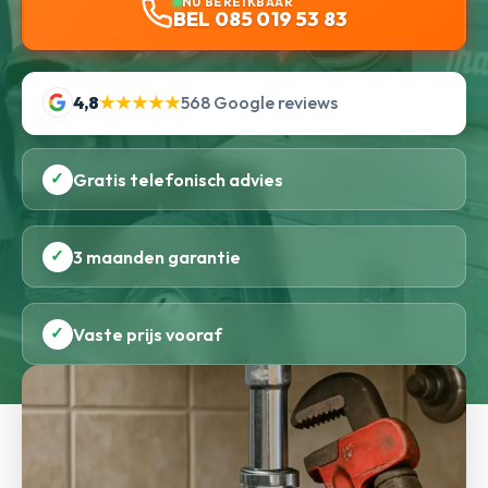
NU BEREIKBAAR
BEL 085 019 53 83
4,8
★★★★★
568 Google reviews
✓
Gratis telefonisch advies
✓
3 maanden garantie
✓
Vaste prijs vooraf