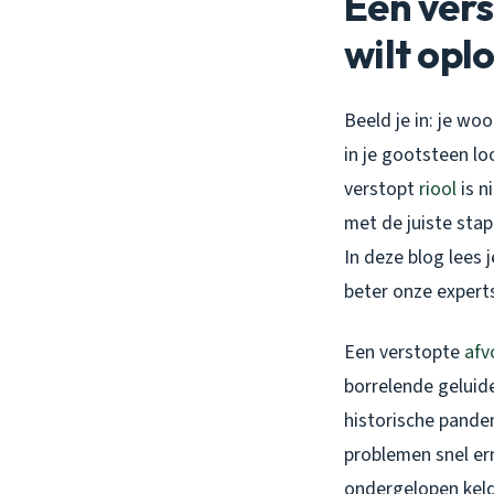
Een vers
wilt opl
Beeld je in: je wo
in je gootsteen lo
verstopt
riool
is n
met de juiste stapp
In deze blog lees j
beter onze expert
Een verstopte
afv
borrelende geluide
historische pande
problemen snel ern
ondergelopen keld