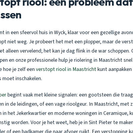
topt riool: een probleem dat 
ossen
ont in een sfeervol huis in Wyck, klaar voor een gezellige avo
opt niet weg. Je probeert het met een plopper, maar de versto
iet alleen vervelend; het kan je dag flink in de war schoppen. 
en en onze professionele hulp je riolering in Maastricht snel 
e hoe je zelf een
verstopt riool in Maastricht
kunt aanpakken 
s moet inschakelen.
oer
begint vaak met kleine signalen: een gootsteen die traag
n in de leidingen, of een vage rioolgeur. In Maastricht, met z
n in het Jekerkwartier en moderne woningen in Ceramique, 
stig worden. Voor je het weet, heb je in Sint Pieter te make
er of een badkamer die naar afvoer ruikt. Een verstopping ka