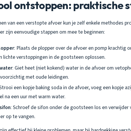
riool ontstoppen: praktische
nen van een verstopte afvoer kun je zelf enkele methodes pr
Hier zijn eenvoudige stappen om mee te beginnen:
lopper
: Plaats de plopper over de afvoer en pomp krachtig 
n lichte verstoppingen in de gootsteen oplossen.
water
: Giet heet (niet kokend) water in de afvoer om vetop
voorzichtig met oude leidingen.
 Strooi een kopje baking soda in de afvoer, voeg een kopje azi
oel na een uur met warm water.
sifon
: Schroef de sifon onder de gootsteen los en verwijder 
r op te vangen.
ijn effectief bij kleine problemen, maar bij hardnekkige ver