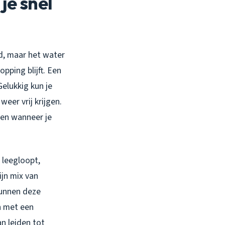
je snel
nd, maar het water
pping blijft. Een
Gelukkig kun je
weer vrij krijgen.
en wanneer je
 leegloopt,
ijn mix van
kunnen deze
n met een
n leiden tot