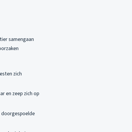
artier samengaan
oorzaken
resten zich
ar en zeep zich op
uk doorgespoelde