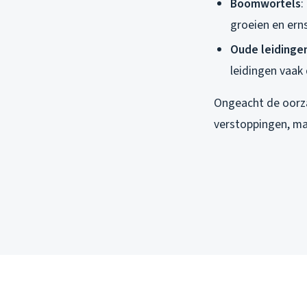
Boomwortels
:
groeien en ern
Oude leidinge
leidingen vaak
Ongeacht de oorzaa
verstoppingen, ma