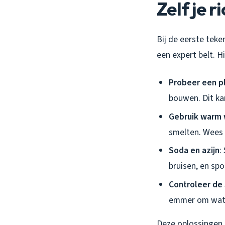
Zelf je 
Bij de eerste teke
een expert belt. 
Probeer een p
bouwen. Dit ka
Gebruik warm 
smelten. Wees 
Soda en azijn
:
bruisen, en sp
Controleer de 
emmer om wate
Deze oplossingen z