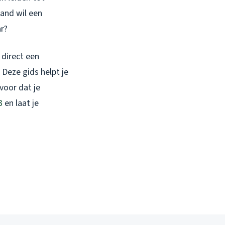
and wil een
ar?
 direct een
 Deze gids helpt je
voor dat je
3
en laat je