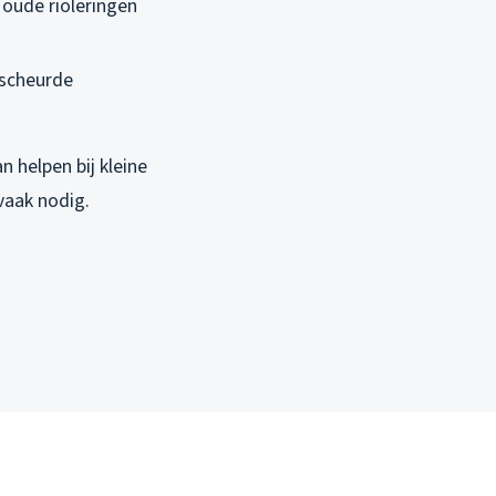
 oude rioleringen
escheurde
 helpen bij kleine
vaak nodig.