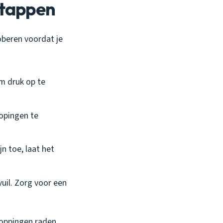
 stappen
oberen voordat je
om druk op te
hopingen te
jn toe, laat het
vuil. Zorg voor een
stoppingen raden