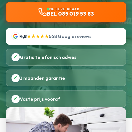
NU BEREIKBAAR
BEL 085 019 53 83
4,8
★★★★★
568 Google reviews
✓
Gratis telefonisch advies
✓
3 maanden garantie
✓
Vaste prijs vooraf