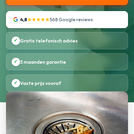
4,8
★★★★★
568 Google reviews
✓
Gratis telefonisch advies
✓
3 maanden garantie
✓
Vaste prijs vooraf