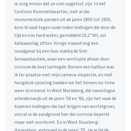
ik zorg ervoor dat ze snel opgelost zijn. In het
Centrum Kommelkwartier, met al die
monumentale panden uit de jaren 1850 tot 1950,
kom ik vaak tegen oude loden leidingen die door de
tijd en ons hard water, gemiddeld 10,2 °dH, vol
kalkaanslag zitten. Vorige maand nog een
noodgeval bij een huis vlakbij de Sint-
Servaasbasiliek, waar een verstopte afvoer door
corrosie de boel lamlegde. Binnen een halfuur was
ik ter plaatse met mijn camera-inspectie, en met
hoogdruk spoeling hadden we het binnen no-time
weer stromend. In West Mariaberg, die naoorlogse
arbeiderswijk uit de jaren '50 en '60, zijn het vaak de
koperen leidingen die last krijgen van wortelgroei,
vooral in de zandgrond hier die corrosie beperkt
maar niet voorkomt. En in West Dousberg-
Hazendans, gebouwd in de jaren '70, zie je bij de